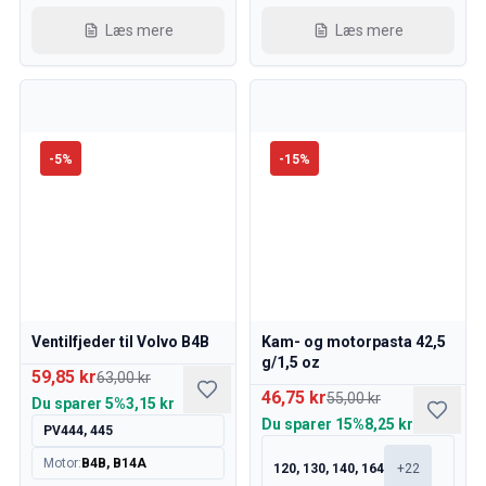
Volvo 850 Reservedele
Volvo 850 Bremsesystem
Læs mere
Læs mere
Volvo 850 fælge/navkapsler
Volvo 850 Karrosseridele
Volvo 850 Brændstof/udstødningssystem
Volvo 850 Indvendige dele
Volvo 850 gearkasse
-
5
%
-
15
%
Volvo 850 Kølesystem
Volvo 850 Motordele
Volvo 850 Elektrisk udstyr
Volvo 850 Varmeanlæg
Volvo 850 Styring/ophæng
Volvo 850 Diverse dele
Volvo 940/960 Reservedele
Ventilfjeder til Volvo B4B
Kam- og motorpasta 42,5
g/1,5 oz
Bremser
59,85 kr
63,00 kr
Elsystem
46,75 kr
55,00 kr
Du sparer
5%
3,15 kr
Motor
Du sparer
15%
8,25 kr
PV444, 445
Brændstof & Udstødning
Motor
:
B4B, B14A
Fælge & Dæk
120, 130, 140, 164
+
22