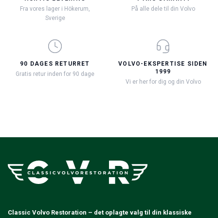
Fra vores lager i Hökerum,
På alle dele til din Volvo
Sverige
90 DAGES RETURRET
VOLVO-EKSPERTISE SIDEN
1999
Gratis retur inden for 90 dage
Vi er her for dig og din Volvo
Classic Volvo Restoration – det oplagte valg til din klassiske