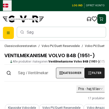
Skip to main content
LOG IND
OPRET KONTO
Klassiske Volvo-dele
Classicvolvorestoration
Volvo PV/Duett Reservedele
Volvo PV/Duett m
Bremser
VENTILMEKANISME VOLVO B4B (1951-)
Volvo PV/Duett Reservedele
Volvo PV/Duett bremsesystem
Alle produkter i kategorien:
Ventilmekanisme Volvo B4B (1951-)
(
17
)
Volvo PV/Duett Brændstof/udstødningssystem
Volvo PV/Duett Elektrisk udstyr
KATEGORIER
FILTER
Volvo PV/Duett Forhjulsaffjedring
Volvo PV/Duett Interiørdele
Pris - høj til lav
Volvo PV/Duett Karrosseridele
Volvo PV/Duett Gearkasse/baghjulsaffjedring
17
produkter
Volvo PV/Duett Kølesystem
Volvo PV/Duett motordele
Klassiske Volvo-dele
Volvo PV/Duett Reservedele
Volvo Amazon r