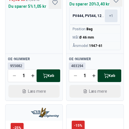
Du sparer
20%
3,40 kr
Du sparer
5%
1,05 kr
PV444, PV544, 120, 130
+
1
Position
:
Bag
Mål
:
Ø 46 mm
Årsmodel
:
1947-61
Tilgængelig
Tilgængelig
OE-NUMMER
OE-NUMMER
955082
403194
Køb
Køb
Læs mere
Læs mere
-
15
%
-
25
%