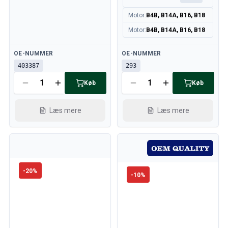
Kølesystem
Motor
:
B4B, B14A, B16, B18
Drivlinje
Gasregulering
Motor
:
B4B, B14A, B16, B18
Chassis & Styring
Varmesystem & AC
Tilgængelig
Tilgængelig
OE-NUMMER
OE-NUMMER
Tilbehør & Øvrige
403387
293
Karrosseri
Køb
Køb
Indretning
Kampagne
Læs mere
Læs mere
Månedens kampagne
-
20
%
-
10
%