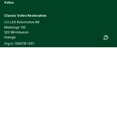
Volvo
Classic Volvo Restoration
c/o LEX Automotive AB
Mastunga 102
523 98 Hökerum
Sverige
Org.nr: 556578-1357
Få nyheder og inspiration først
INDSEND
INFORMATION