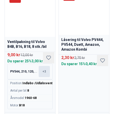
Låsering til Volvo PV444,
Ventilpakning til Volvo
PV544, Duett, Amazon,
B4B, B16, B18, 8 stk./bil
Amazon Kombi
9,00 kr
12,00 kr
2,30 kr
2,70 kr
Du sparer
25%
3,00 kr
Du sparer
15%
0,40 kr
PV544, 210, 120, 130
+
3
Position
:
Indløbs-/Udløbsventil
Antal per bil
:
8
Årsmodel
:
1960-68
Motor
:
B18