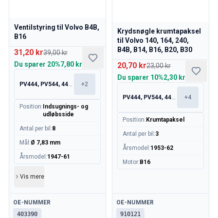
Ventilstyring til Volvo B4B,
Krydsnøgle krumtapaksel
B16
til Volvo 140, 164, 240,
B4B, B14, B16, B20, B30
31,20 kr
39,00 kr
Du sparer
20%
7,80 kr
20,70 kr
23,00 kr
Du sparer
10%
2,30 kr
PV444, PV544, 445, 210
+
2
PV444, PV544, 445, 210
+
4
Position
:
Indsugnings- og
udløbsside
Position
:
Krumtapaksel
Antal per bil
:
8
Antal per bil
:
3
Mål
:
Ø 7,83 mm
Årsmodel
:
1953-62
Årsmodel
:
1947-61
Motor
:
B16
Vis mere
Tilgængelig
Tilgængelig
OE-NUMMER
OE-NUMMER
403390
910121