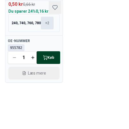
0,50 kr
0,66 kr
Du sparer
24%
0,16 kr
240, 740, 760, 780
+
2
Tilgængelig
OE-NUMMER
955782
Køb
Læs mere