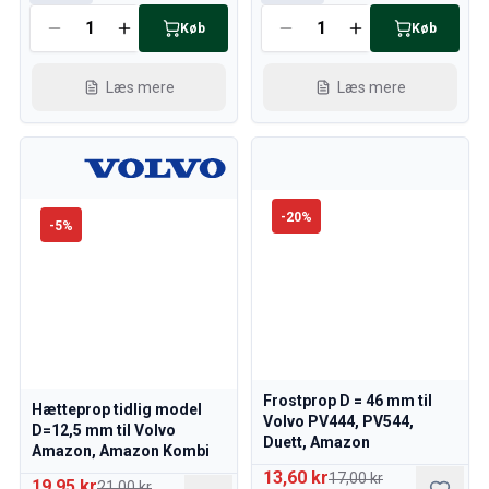
Køb
Køb
Læs mere
Læs mere
-
20
%
-
5
%
Frostprop D = 46 mm til
Hætteprop tidlig model
Volvo PV444, PV544,
D=12,5 mm til Volvo
Duett, Amazon
Amazon, Amazon Kombi
13,60 kr
17,00 kr
19,95 kr
21,00 kr