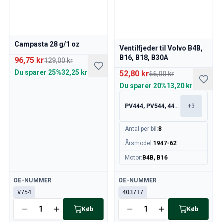
Volvo 240/260 Motor gashåndtag
Volvo 240/260 Kølesystem
Volvo 240/260 Gearkasse/baghjulsaffjedring
Volvo 240/260 Diverse
Campasta 28 g/1 oz
Ventilfjeder til Volvo B4B,
Volvo 740/760/780 Reservedele
B16, B18, B30A
96,75 kr
129,00 kr
Volvo 740/760/780 Bremsesystem
Du sparer
25%
32,25 kr
52,80 kr
66,00 kr
Volvo 700 Brændstof/udstødningssystem
Du sparer
20%
13,20 kr
Volvo 740/760/780 Transmission/baghjulsaffjedring
Volvo 700 Kølesystem
PV444, PV544, 445, 210
+
3
Volvo 740/760/780 Diverse
Volvo 740/760/780 Elektrisk udstyr
Antal per bil
:
8
Volvo 740/760/780 Motor gashåndtag
Årsmodel
:
1947-62
Volvo 700 Varmeanlæg/Friskluftsenhed
Motor
:
B4B, B16
Volvo 700 fælge/navkapsler
Volvo 700 Motordele
Tilgængelig
Tilgængelig
OE-NUMMER
OE-NUMMER
Volvo 740/760/780 Karrosseridele
V754
403717
Volvo 740/760/780 Interiørdele
Køb
Køb
Volvo 740/760/780 Forhjulsaffjedring