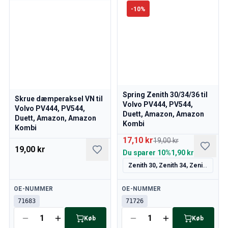
-
10
%
Spring Zenith 30/34/36 til
Skrue dæmperaksel VN til
Volvo PV444, PV544,
Volvo PV444, PV544,
Duett, Amazon, Amazon
Duett, Amazon, Amazon
Kombi
Kombi
17,10 kr
19,00 kr
19,00 kr
Du sparer
10%
1,90 kr
Zenith 30, Zenith 34, Zenith 36
Tilgængelig
Tilgængelig
OE-NUMMER
OE-NUMMER
71683
71726
Køb
Køb