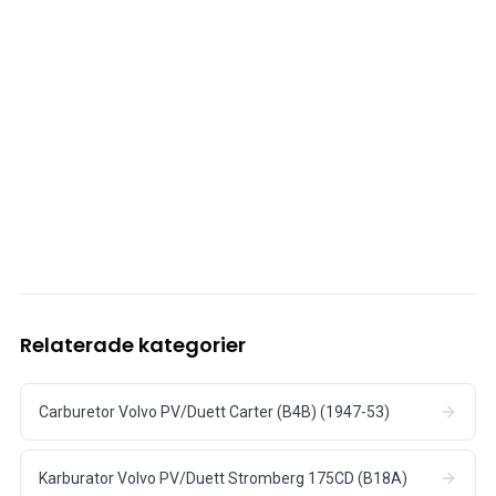
Relaterade kategorier
Carburetor Volvo PV/Duett Carter (B4B) (1947-53)
Karburator Volvo PV/Duett Stromberg 175CD (B18A)