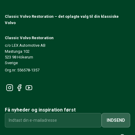
Classic Volvo Restoration – det oplagte valg til din klassiske
Volvo
Classic Volvo Restoration
c/o LEX Automotive AB
Mastunga 102
523 98 Hökerum
Sverige
Org.nr: 556578-1357
Få nyheder og inspiration først
INDSEND