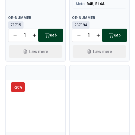
Kølesystem
Motor
:
B4B, B14A
Drivlinje
Gasregulering
Tilgængelig
Tilgængelig
OE-NUMMER
OE-NUMMER
Chassis & Styring
71715
237194
Varmesystem & AC
Køb
Køb
Tilbehør & Øvrige
Karrosseri
Læs mere
Læs mere
Indretning
Kampagne
Månedens kampagne
-
20
%