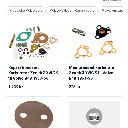
Volvo PV/Duett Diverse
Klassiske Volvo-dele
Volvo PV/Duett Reservedele
Volvo Amazon r
Volvo PV/Duett motor gashåndtag
Volvo PV/Duett Varme/friskluft
Volvo PV/Duett fælge/navkapsler
Volvo Amazon reservedele
Volvo Amazon Karrosseridele
Volvo Amazon Bremsesystem
Volvo Amazon Kølesystem
Volvo Amazon Elektrisk udstyr
Volvo Amazon Motordele
Reparationssæt
Membransæt karburator
Karburator Zenith 30 VIG 9
Zenith 30 VIG 9 til Volvo
Volvo Amazon Motor gashåndtag
til Volvo B4B 1953-56
B4B 1953-56
Volvo Amazon Brændstof/udstødningssystem
Volvo Amazon Forhjulsaffjedring
1 239 kr
225 kr
Volvo Amazon Interiørdele
Volvo Amazon Varme/friskluft
Volvo Amazon Transmission/baghjulsaffjedring
Volvo Amazon Diverse dele
Volvo Amazon fælge/navkapsler