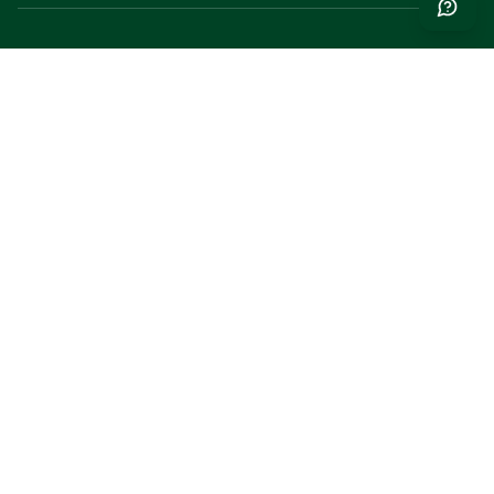
INFORMATION
OPRET KONTO
MIN SIDE
OM CVR
KUNDESERVICE
KONTAKT OS
HANDELSBETINGELSER
PRIVATLIVSPOLITIK
LEVERINGSBETINGELSER