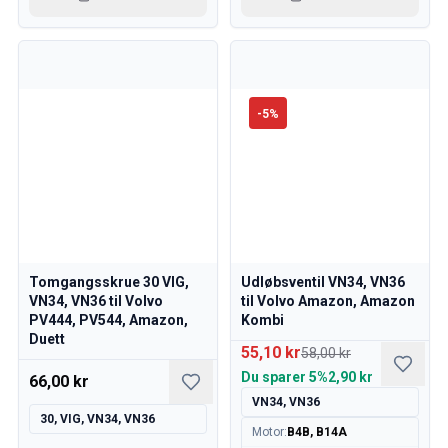
Volvo 850 Reservedele
Volvo 850 Bremsesystem
Volvo 850 fælge/navkapsler
Volvo 850 Karrosseridele
Volvo 850 Brændstof/udstødningssystem
-
5
%
Volvo 850 Indvendige dele
Volvo 850 gearkasse
Volvo 850 Kølesystem
Volvo 850 Motordele
Volvo 850 Elektrisk udstyr
Volvo 850 Varmeanlæg
Volvo 850 Styring/ophæng
Tomgangsskrue 30 VIG,
Udløbsventil VN34, VN36
Volvo 850 Diverse dele
VN34, VN36 til Volvo
til Volvo Amazon, Amazon
Volvo 940/960 Reservedele
PV444, PV544, Amazon,
Kombi
Bremser
Duett
55,10 kr
58,00 kr
Elsystem
Du sparer
5%
2,90 kr
66,00 kr
Motor
VN34, VN36
Brændstof & Udstødning
30, VIG, VN34, VN36
Fælge & Dæk
Motor
:
B4B, B14A