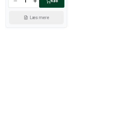
Køb
Læs mere