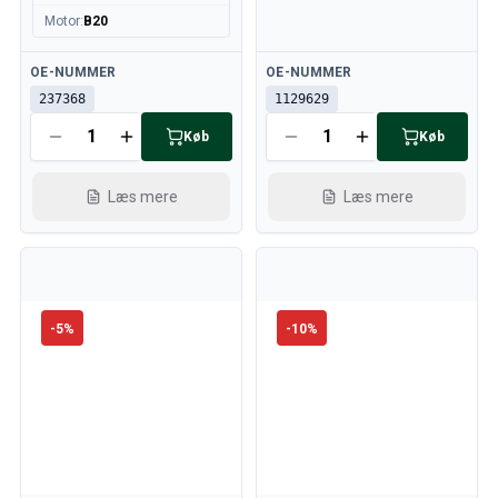
Motor
:
B20
Tilgængelig
Tilgængelig
OE-NUMMER
OE-NUMMER
237368
1129629
Køb
Køb
Læs mere
Læs mere
-
5
%
-
10
%