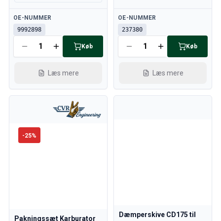
Tilgængelig
Tilgængelig
OE-NUMMER
OE-NUMMER
9992898
237380
Køb
Køb
Læs mere
Læs mere
-
25
%
Dæmperskive CD175 til
Pakningssæt Karburator