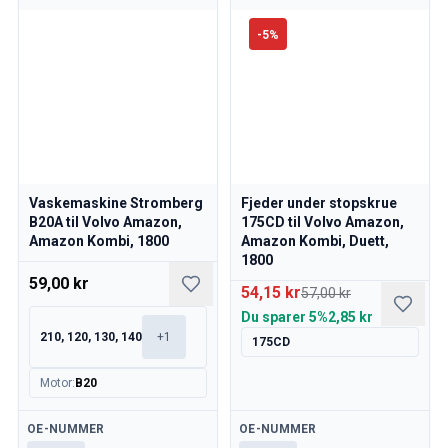
-
5
%
Vaskemaskine Stromberg
Fjeder under stopskrue
B20A til Volvo Amazon,
175CD til Volvo Amazon,
Amazon Kombi, 1800
Amazon Kombi, Duett,
1800
59,00 kr
54,15 kr
57,00 kr
Du sparer
5%
2,85 kr
210, 120, 130, 140
+
1
175CD
Motor
:
B20
Tilgængelig
Tilgængelig
OE-NUMMER
OE-NUMMER