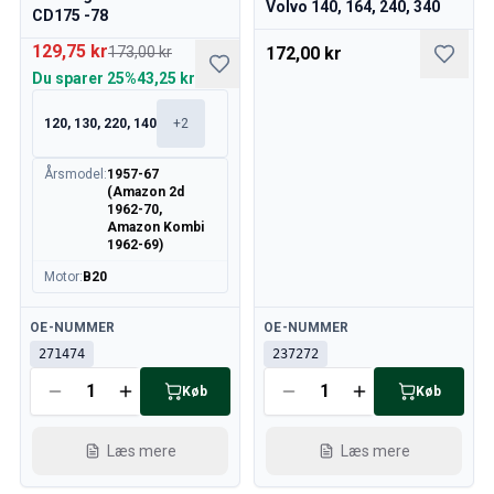
Volvo 140, 164, 240, 340
CD175 -78
129,75 kr
173,00 kr
172,00 kr
Du sparer
25%
43,25 kr
120, 130, 220, 140
+
2
Årsmodel
:
1957-67
(Amazon 2d
1962-70,
Amazon Kombi
1962-69)
Motor
:
B20
Tilgængelig
Tilgængelig
OE-NUMMER
OE-NUMMER
271474
237272
Køb
Køb
Læs mere
Læs mere