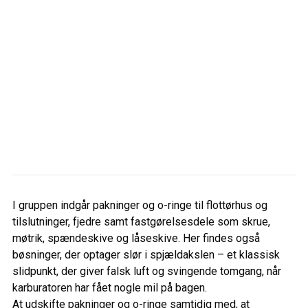
I gruppen indgår pakninger og o-ringe til flottørhus og
tilslutninger, fjedre samt fastgørelsesdele som skrue,
møtrik, spændeskive og låseskive. Her findes også
bøsninger, der optager slør i spjældakslen – et klassisk
slidpunkt, der giver falsk luft og svingende tomgang, når
karburatoren har fået nogle mil på bagen.
At udskifte pakninger og o-ringe samtidig med, at