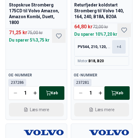
Stopskrue Stromberg
Returfjeder koldstart
175CD til Volvo Amazon,
Stromberg til Volvo 140,
Amazon Kombi, Duett,
164, 240, B18A, B20A
1800
64,80 kr
72,00 kr
71,25 kr
75,00 kr
Du sparer
10%
7,20 kr
Du sparer
5%
3,75 kr
PV544, 210, 120, 130
+
4
Motor
:
B18, B20
Tilgængelig
Tilgængelig
OE-NUMMER
OE-NUMMER
237286
237281
Køb
Køb
Læs mere
Læs mere