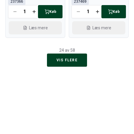
237366
237469
Køb
Køb
Læs mere
Læs mere
24 av 58
VIS FLERE