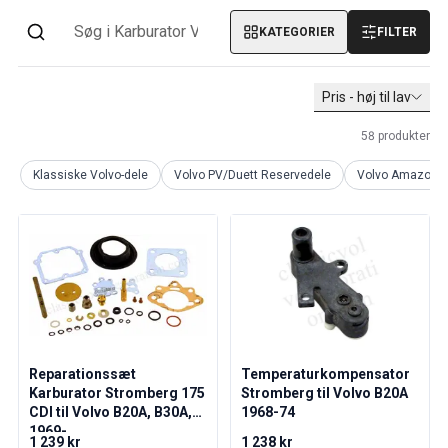
Volvo PV/Duett Diverse
KATEGORIER
FILTER
Volvo PV/Duett motor gashåndtag
Volvo PV/Duett Varme/friskluft
Volvo PV/Duett fælge/navkapsler
Pris - høj til lav
Volvo Amazon reservedele
Volvo Amazon Karrosseridele
58
produkter
Volvo Amazon Bremsesystem
Klassiske Volvo-dele
Volvo PV/Duett Reservedele
Volvo Amazon r
Volvo Amazon Kølesystem
Volvo Amazon Elektrisk udstyr
Volvo Amazon Motordele
Volvo Amazon Motor gashåndtag
Volvo Amazon Brændstof/udstødningssystem
Volvo Amazon Forhjulsaffjedring
Volvo Amazon Interiørdele
Volvo Amazon Varme/friskluft
Reparationssæt
Temperaturkompensator
Volvo Amazon Transmission/baghjulsaffjedring
Karburator Stromberg 175
Stromberg til Volvo B20A
Volvo Amazon Diverse dele
CDI til Volvo B20A, B30A,
1968-74
Volvo Amazon fælge/navkapsler
1969-
1 239 kr
1 238 kr